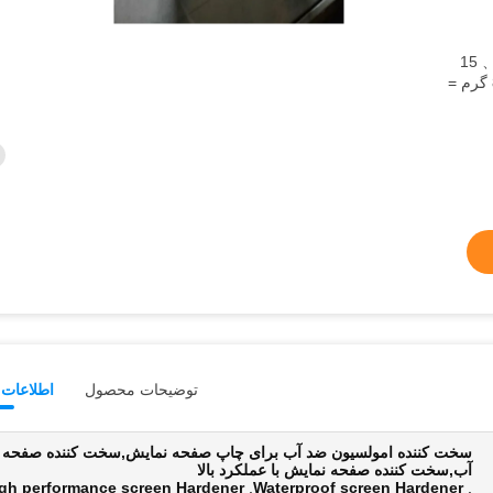
750 گرم + 150 گرم = 1 مجموعه 、 15
مجموعه / کارتن ; 4150 گرم + 850 گرم =
توضیحات محصول
اطلاعات 
سخت کننده امولسیون ضد آب برای چاپ صفحه نمایش,سخت کننده صفحه 
آب,سخت کننده صفحه نمایش با عملکرد بالا
gh performance screen Hardener
,
Waterproof screen Hardener
,