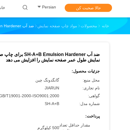
Persian
خان
حالا صحبت کن
خانه
محصولات
مواد چاپ صفحه نمایش
ضد آب SH-A+B Emulsion Hardener برای چاپ صفحه نمایش طول عمر صفحه نمایش را افزایش می دهد
ضد آب SH-A+B Emulsion Hardener بر
نمایش طول عمر صفحه نمایش را افزایش می دهد
جزئیات محصول:
محل منبع:
گانگدونگ چین
نام تجاری:
JIARUN
گواهی:
GB/T19001-2000-ISO9001:2000
شماره مدل:
SH-A+B
پرداخت:
مقدار حداقل تعداد
500 کیلوگرم