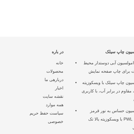
سیون چاپ سیلک
در باره
مولسیون آبی دوستدار محیط
خانه
 برای چاپ صفحه نمایش
محصولات
دربارهی ما
یون چاپ سیلک با ویسکوزیته
اخبار
، مقاوم در برابر آب، با کاربری
نقشه سایت
همه موارد
سیون حساس به نور قرمز
سیاست حفظ حریم
PWL SBQ با ویسکوزیته بالا تک
خصوصی