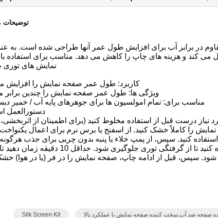
توضیحات 
 در برابر آب برای افزایش طول عمر آنها طراحی شده است. به عنو
 می کند و هزینه های چاپ را کاهش می دهد. مناسب برای استفاده با
نمایش های توری 
کاربرد: طول عمر صفحه نمایش را افزایش می
ویژگی ها: طول عمر صفحه نمایش را چندین برابر م
مناسب برای: تمام امولسیون ها برای جوهرهای پایه آب / خمیر دی
دستورالعمل اس
سبت 1:1 طبق مقدار مورد نیاز درست قبل از استفاده مخلوط کنید (برای اطمینان از اثربخشی
مایش را کاملاً خشک کنید. از اسفنج یا برس نرم برای اعمال یکنوا
تفاده کنید. سپس، از پمپ خلاء یا پنبه بدون چربی برای جذب هرگون
کننده اضافی (به خصوص در ناحیه تصویر) استفاده کنید تا از گرفتگی توری جلوگیری شود. حد
. سپس، قبل از ادامه چاپ، صفحه نمایش را در فر (یا در هوا) خشک 
 صفحه ضد آب,سخت کننده صفحه نمایش با عملکرد بالا
Silk Screen Kit