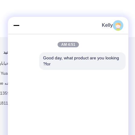
Kelly
4:51 AM
برای ما ایمیل کنید
ما را دنبال کنید
Good day, what product are you looking 
for?
خ
Heng، منطقه Tianhe، گوانگژو
+86-13592763593
71811@163.com
ارسال کنید