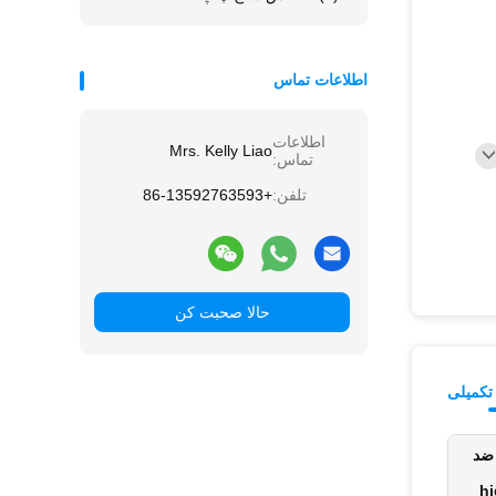
اطلاعات تماس
اطلاعات
Mrs. Kelly Liao
تماس:
تلفن:
+86-13592763593
حالا صحبت کن
تکمیلی
ضد
hi