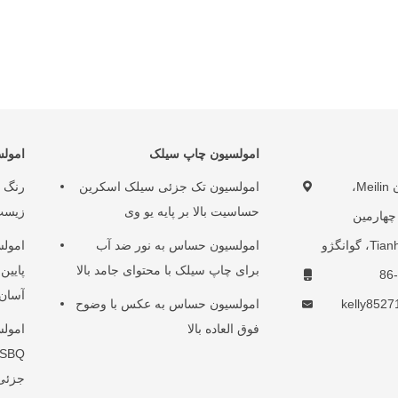
امولسیون چاپ سیلک
امول
شماره 18، خیابان Meilin،
امولسیون تک جزئی سیلک اسکرین
رنگ ا
حساسیت بالا بر پایه یو وی
زیست
یابان Yuancun چهارمین
امولسیون حساس به نور ضد آب
امولس
برای چاپ سیلک با محتوای جامد بالا
پایین
آسان
kelly852
امولسیون حساس به عکس با وضوح
فوق العاده بالا
امول
جزئی