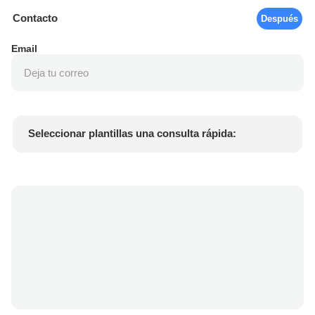
Contacto
Después
Email
Seleccionar plantillas una consulta rápida:
Precio del producto
Min.order quantity
Solicitar muestras
Más detalles