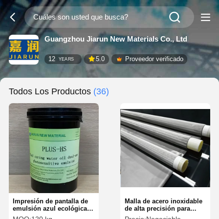
Guangzhou Jiarun New Materials Co., Ltd
12
5.0
Proveedor verificado
YEARS
Todos Los Productos
(36)
Impresión de pantalla de
Malla de acero inoxidable
emulsión azul ecológica
de alta precisión para
Impresión de pantalla de
serigrafía de alta