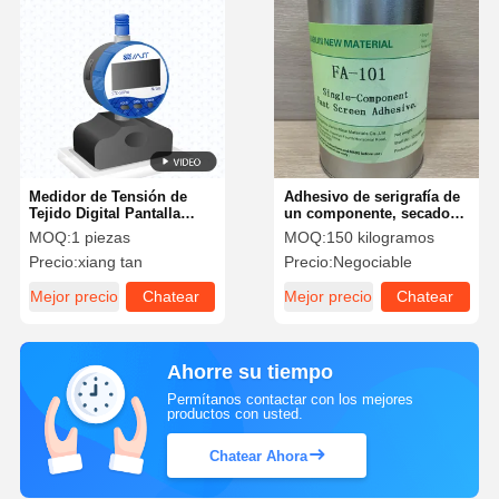
Medidor de Tensión de
Adhesivo de serigrafía de
Tejido Digital Pantalla
un componente, secado
Inteligente Avanzada
rápido, fuerte para marcos
MOQ:
1 piezas
MOQ:
150 kilogramos
Medidor de Tensión para
de metal
Precio:
xiang tan
Precio:
Negociable
Serigrafía
Mejor precio
Chatear
Mejor precio
Chatear
Ahora
Ahora
Ahorre su tiempo
Permítanos contactar con los mejores
productos con usted.
Chatear Ahora