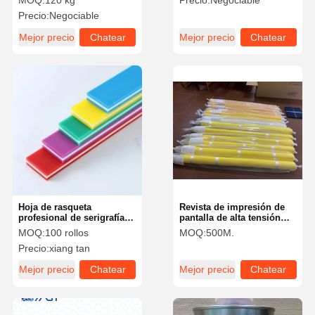
MOQ:
120 kg
Precio:
Negociable
emulsión fotográfica
durabilidad
Precio:
Negociable
Mejor precio
Chatear
Mejor precio
Chatear
Ahora
Ahora
Hoja de rasqueta
Revista de impresión de
profesional de serigrafía
pantalla de alta tensión
de alto rendimiento 5*25
100% de poliéster de
MOQ:
100 rollos
MOQ:
500M.
9*30 9*50 SHA 65 70 75 80
nylon de seda baja
Precio:
xiang tan
85
elasticidad
Mejor precio
Chatear
Mejor precio
Chatear
Ahora
Ahora