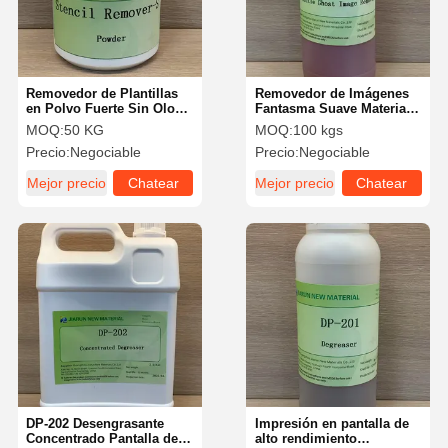
Removedor de Plantillas
Removedor de Imágenes
en Polvo Fuerte Sin Olor
Fantasma Suave Material
Removedor de Emulsión
de Serigrafía No Tóxico
MOQ:
50 KG
MOQ:
100 kgs
en Polvo
Precio:
Negociable
Precio:
Negociable
Mejor precio
Chatear
Mejor precio
Chatear
Ahora
Ahora
Inicio
Productos
Videos
Sobre
Nosotros
DP-202 Desengrasante
Impresión en pantalla de
Concentrado Pantalla de
alto rendimiento