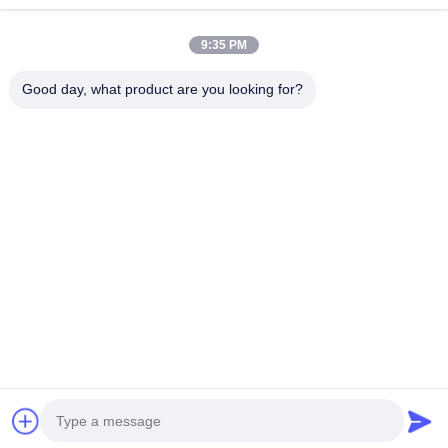
Continuar
Adhesivo para serigrafía
9:35 PM
Medidor de tensión de serigrafía
Good day, what product are you looking for?
Nuestras Categorías
Pantalla que
Emulsión
Hoja de
Tinta de
imprime la
para serigrafía
rasqueta para
resistencia 
malla
serigrafía
grabado
Inicio
Mapa del Sitio
Desktop Site
Mapa del Sitio
Política de privacidad
Calidad
Pantalla que imprime la malla
Fábrica De China.Copyright ©
2026 Guangzhou Jiarun New Materials Co., Ltd. All Rights Reserved.