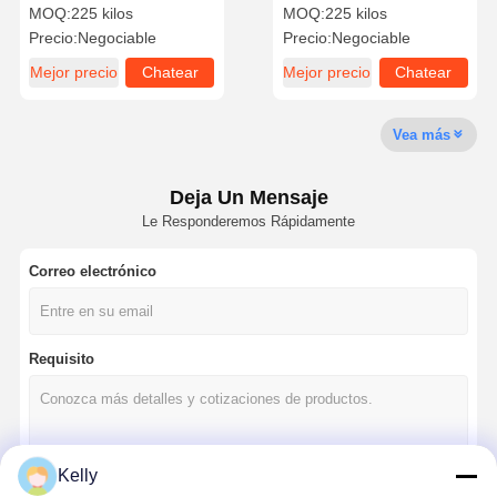
Seguridad Efectiva para
Desengrasante Versátil No
MOQ:
225 kilos
MOQ:
225 kilos
Serigrafía
abrasivo
Precio:
Negociable
Precio:
Negociable
Mejor precio
Chatear
Mejor precio
Chatear
Visita A La
Control De
Contacto
Noticias
Fábrica
Calidad
Ahora
Ahora
Vea más
Deja Un Mensaje
Le Responderemos Rápidamente
Todos Los
Chatear
Casos
Ahora
Correo electrónico
Pantalla que imprime la malla
Emulsión para serigrafía
Requisito
Hoja de rasqueta para serigrafía
Tinta de resistencia al grabado
Kelly
Material para serigrafía