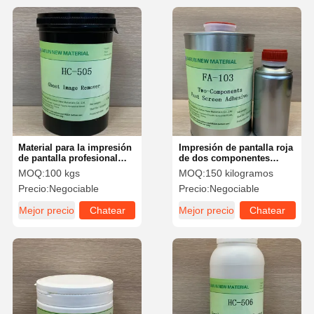
Material para la impresión
Impresión de pantalla roja
de pantalla profesional
de dos componentes
con un solo componente
adhesivo respetuoso con
MOQ:
100 kgs
MOQ:
150 kilogramos
para eliminar imágenes
el medio ambiente
Precio:
Negociable
Precio:
Negociable
fantasmas
Mejor precio
Chatear
Mejor precio
Chatear
Ahora
Ahora