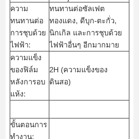
ความ
ทนทานต่อซัลเฟต
ทนทานต่อ
ทองแดง, ดีบุก-ตะกั่ว,
การชุบด้วย
นิกเกิล และการชุบด้วย
ไฟฟ้า:
ไฟฟ้าอื่นๆ อีกมากมาย
ความแข็ง
ของฟิล์ม
2H (ความแข็งของ
หลังการอบ
ดินสอ)
แห้ง:
บ้าน
ผลิตภัณฑ์
วิดีโอ
เกี่ยวกับเรา
ขั้นตอนการ
ทำงาน: