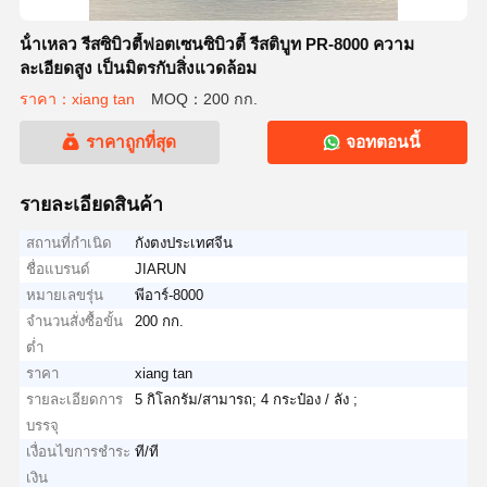
น้ําเหลว รีสซิบิวตี้ฟอตเซนซิบิวตี้ รีสติบูท PR-8000 ความ
ละเอียดสูง เป็นมิตรกับสิ่งแวดล้อม
ราคา：xiang tan
MOQ：200 กก.
ราคาถูกที่สุด
จอทตอนนี้
รายละเอียดสินค้า
สถานที่กำเนิด
กังตงประเทศจีน
ชื่อแบรนด์
JIARUN
หมายเลขรุ่น
พีอาร์-8000
จำนวนสั่งซื้อขั้น
200 กก.
ต่ำ
ราคา
xiang tan
รายละเอียดการ
5 กิโลกรัม/สามารถ; 4 กระป๋อง / ลัง ;
บรรจุ
เงื่อนไขการชำระ
ที/ที
เงิน