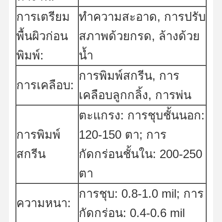
การเตรียม
ทำความสะอาด, การปรับ
พื้นผิวก่อน
ทัวร์โรงงาน
ควบคุม
สภาพด้วยกรด, ล้างด้วย
ติดต่อเรา
ข่าว
คุณภาพ
พิมพ์:
น้ำ
การพิมพ์สกรีน, การ
การเคลือบ:
เคลือบลูกกลิ้ง, การพ่น
ทุกกรณี
จอทตอนนี้
ตะแกรง: การชุบชั้นนอก:
การพิมพ์
120-150 ตา; การ
เครื่องพิมพ์จอ
สกรีน
กัดกร่อนชั้นใน: 200-250
อีมูลชั่นการพิมพ์ผ่านจาน
ตา
เครื่องพิมพ์ฉาก
การชุบ: 0.8-1.0 mil; การ
หมึกกันกัด
ความหนา:
กัดกร่อน: 0.4-0.6 mil
วัสดุสกรีน