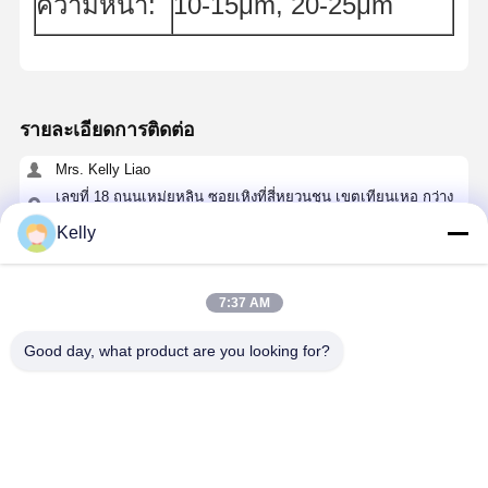
ความหนา:
10-15μm, 20-25μm
รายละเอียดการติดต่อ
Mrs. Kelly Liao
เลขที่ 18 ถนนเหม่ยหลิน ซอยเหิงที่สี่หยวนชุน เขตเทียนเหอ กว่าง
โจว
Kelly
+86-13592763593
จอทตอนนี้
7:37 AM
Good day, what product are you looking for?
এর সেরা মূল্য পান
น้ําเหลว รีสซิบิวตี้ฟอตเซนซิบิวตี้ รีสติบูท PR-8000
ความละเอียดสูง เป็นมิตรกับสิ่งแวดล้อม