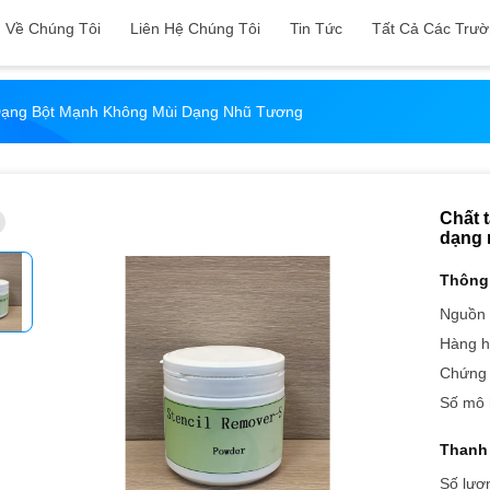
Về Chúng Tôi
Liên Hệ Chúng Tôi
Tin Tức
Tất Cả Các Trư
Dạng Bột Mạnh Không Mùi Dạng Nhũ Tương
Chất 
dạng 
Thông 
Nguồn 
Hàng h
Chứng 
Số mô 
Thanh 
Số lượn