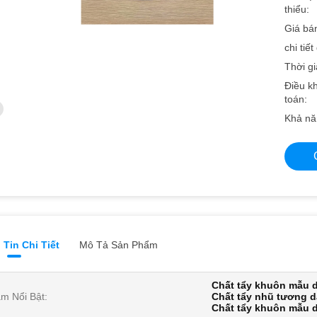
thiểu:
Giá bá
chi tiế
Thời gi
Điều k
toán:
Khả nă
Tin Chi Tiết
Mô Tả Sản Phẩm
Chất tẩy khuôn mẫu 
m Nổi Bật:
Chất tẩy nhũ tương 
Chất tẩy khuôn mẫu 