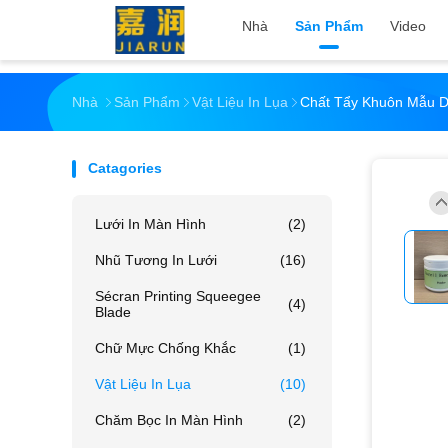
Nhà
Sản Phẩm
Video
Nhà
Sản Phẩm
Vật Liệu In Lụa
Chất Tẩy Khuôn Mẫu 
Catagories
Lưới In Màn Hình
(2)
Nhũ Tương In Lưới
(16)
Sécran Printing Squeegee
(4)
Blade
Chữ Mực Chống Khắc
(1)
Vật Liệu In Lụa
(10)
Chăm Bọc In Màn Hình
(2)