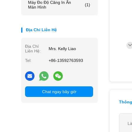
Máy Đo Độ Căng In Ấn
(1)
Màn Hình
Địa Chỉ Liên Hệ
Địa Chỉ
Mrs. Kelly Liao
Liên Hệ:
Tel:
+86-13592763593
Chat ngay bây giờ
Thông 
Là