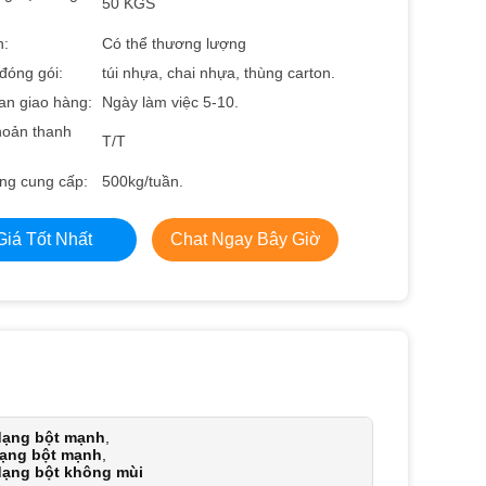
50 KGS
n:
Có thể thương lượng
t đóng gói:
túi nhựa, chai nhựa, thùng carton.
an giao hàng:
Ngày làm việc 5-10.
hoản thanh
T/T
ng cung cấp:
500kg/tuần.
Giá Tốt Nhất
Chat Ngay Bây Giờ
dạng bột mạnh
,
dạng bột mạnh
,
dạng bột không mùi