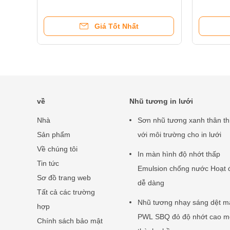
thân thiện với môi trường
toàn hiệ
Giá Tốt Nhất
về
Nhũ tương in lưới
Nhà
Sơn nhũ tương xanh thân th
Sản phẩm
với môi trường cho in lưới
Về chúng tôi
In màn hình độ nhớt thấp
Tin tức
Emulsion chống nước Hoạt 
Sơ đồ trang web
dễ dàng
Tất cả các trường
Nhũ tương nhạy sáng dệt m
hợp
PWL SBQ đỏ độ nhớt cao m
Chính sách bảo mật