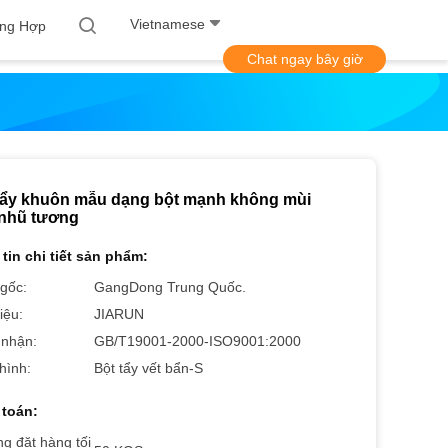
Vietnamese
ờng Hợp
Chat ngay bây giờ
tẩy khuôn mẫu dạng bột mạnh không mùi
nhũ tương
tin chi tiết sản phẩm:
gốc:
GangDong Trung Quốc.
iệu:
JIARUN
nhận:
GB/T19001-2000-ISO9001:2000
hình:
Bột tẩy vết bẩn-S
toán:
g đặt hàng tối