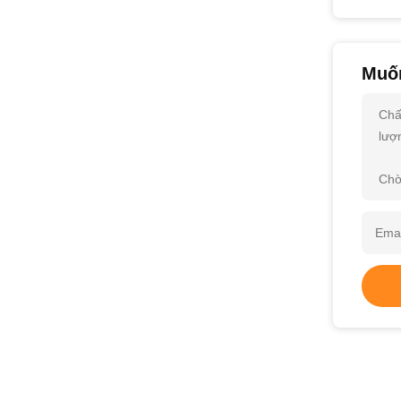
Muốn
Chấ
lượn
Chờ