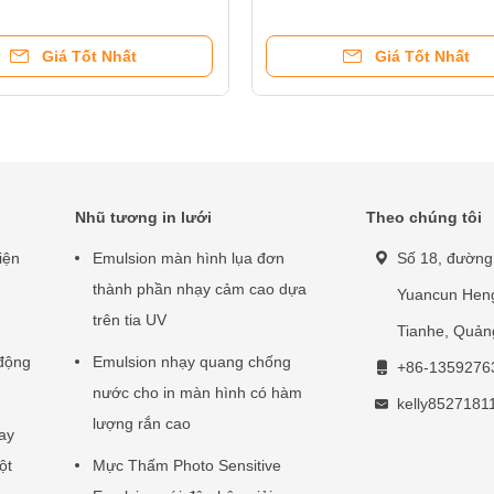
u quả
Giá Tốt Nhất
Giá Tốt Nhất
Nhũ tương in lưới
Theo chúng tôi
iện
Emulsion màn hình lụa đơn
Số 18, đường
thành phần nhạy cảm cao dựa
Yuancun Heng
trên tia UV
Tianhe, Quản
động
Emulsion nhạy quang chống
+86-1359276
nước cho in màn hình có hàm
kelly852718
lượng rắn cao
ay
ột
Mực Thấm Photo Sensitive