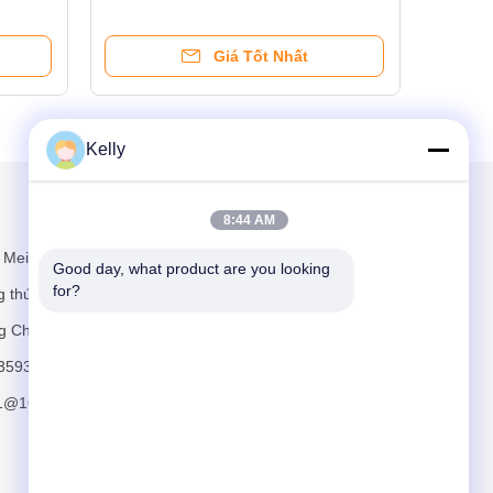
tuổi
Giá Tốt Nhất
Kelly
Gửi thư cho chúng tôi
8:44 AM
 Meilin, đường
Good day, what product are you looking 
for?
 thứ tư, quận
g Châu
3593
11@163.com
Gửi