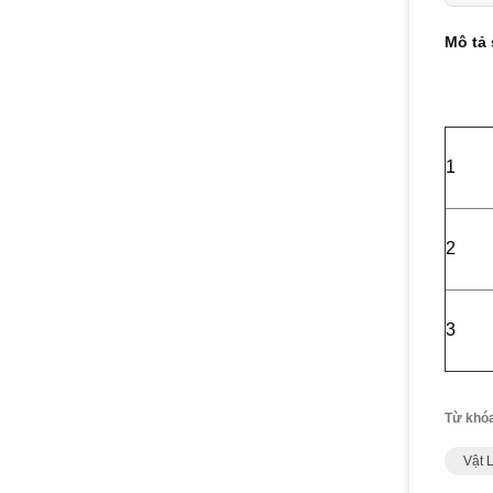
Mô tả
1
2
3
Từ khó
Vật 