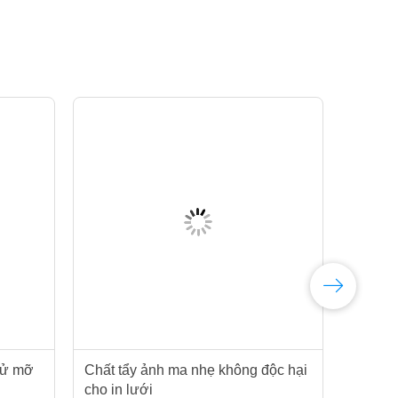
hử mỡ
Chất tẩy ảnh ma nhẹ không độc hại
SH-
cho in lưới
Har