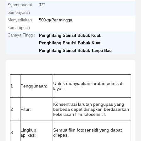
Syarat-syarat
T/T
pembayaran
Menyediakan
500kg/Per minggu.
kemampuan
Cahaya Tinggi:
,
Penghilang Stensil Bubuk Kuat
,
Penghilang Emulsi Bubuk Kuat
Penghilang Stensil Bubuk Tanpa Bau
Untuk menyiapkan larutan pemisah
1
Penggunaan:
layar.
Konsentrasi larutan pengupas yang
2
Fitur:
berbeda dapat disiapkan berdasarkan
kekerasan film fotosensitif.
Lingkup
Semua film fotosensitif yang dapat
3
aplikasi:
dilepas.