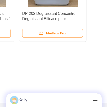
ute
DP-202 Dégraissant Concentré
brasif
Dégraissant Efficace pour
Sérigraphie Écran de Sécurité
Meilleur Prix
Kelly