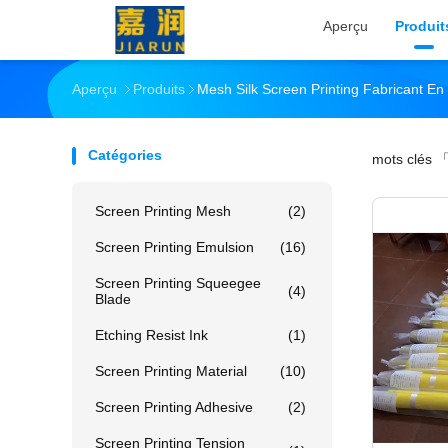
Aperçu
Produit
Aperçu
Produits
Mesh Silk Screen Printing Fabricant En
Catégories
mots clés
「
Screen Printing Mesh
(2)
Screen Printing Emulsion
(16)
Screen Printing Squeegee
(4)
Blade
Etching Resist Ink
(1)
Screen Printing Material
(10)
Screen Printing Adhesive
(2)
Screen Printing Tension