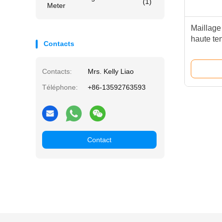
(1)
Meter
Maillage
haute te
Contacts
soie faib
Contacts:
Mrs. Kelly Liao
Téléphone:
+86-13592763593
Contact