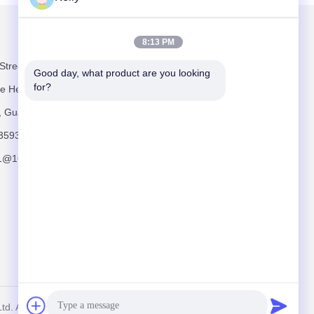
Mailen Sie uns
8:13 PM
Street,
Good day, what product are you looking 
for?
te Heng Road,
e, Guangzhou
3593
11@163.com
Schicken
d. All Rights Reserved.