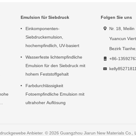
Emulsion für Siebdruck
Folgen Sie uns
Einkomponenten-
Nr. 18, Meilin 
Siebdruckemulsion,
Yuancun Vier
hochempfindlich, UV-basiert
Bezirk Tianh
Wasserfeste lichtempfindliche
+86-1359276
Emulsion für den Siebdruck mit
kelly852718
hohem Feststoffgehalt
Farbdurchlässigkeit
 hohe
Fotoempfindliche Emulsion mit
ultrahoher Auflösung
bdruckgewebe Anbieter. © 2026 Guangzhou Jiarun New Materials Co., Lt