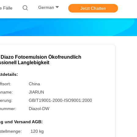
German
le Fälle
Jetzt Chatten
 Diazo Fotoemulsion Ökofreundlich
sionell Langlebigkeit
tdetails:
tsort:
China
nname:
JIARUN
zierung:
GB/T19001-2000-ISO9001:2000
nummer:
Diazol-DW
ng und Versand AGB:
stellmenge:
120 kg