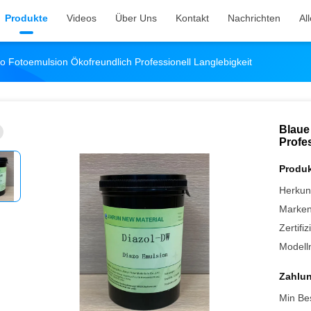
Produkte
Videos
Über Uns
Kontakt
Nachrichten
Al
o Fotoemulsion Ökofreundlich Professionell Langlebigkeit
Blaue
Profes
Produk
Herkunf
Marke
Zertifi
Modell
Zahlu
Min Be