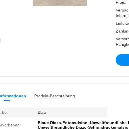
Preis:
Verpac
Informa
Lieferze
Zahlun
Versor
Fähigke
informationen
Produkt-Beschreibung
rbe:
Blau
Blaue Diazo-Fotomulsion
,
Umweltfreundliche 
rvorheben:
Umweltfreundliche Diazo-Schirmdruckemulsio