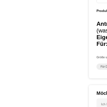
Produ
Ant
(was
Eig
Für
Größe u
Für 
Möch
Ich