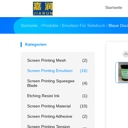
Startseite
Startseite
Produkte
Emulsion Für Siebdruck
Blaue Diaz
Kategorien
Screen Printing Mesh
(2)
Screen Printing Emulsion
(16)
Screen Printing Squeegee
(4)
Blade
Etching Resist Ink
(1)
Screen Printing Material
(10)
Screen Printing Adhesive
(2)
Screen Printing Tension