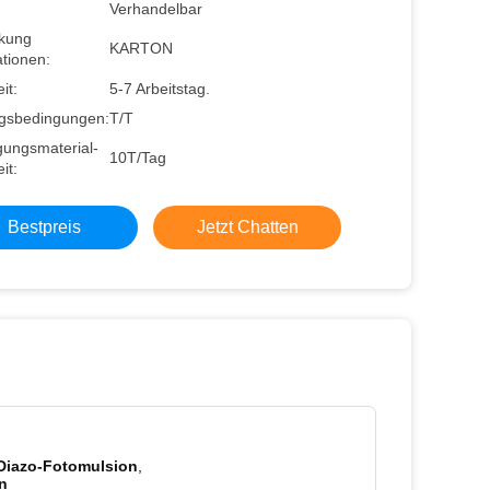
Verhandelbar
kung
KARTON
tionen:
it:
5-7 Arbeitstag.
gsbedingungen:
T/T
gungsmaterial-
10T/Tag
it:
Bestpreis
Jetzt Chatten
Diazo-Fotomulsion
,
n