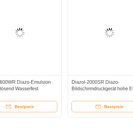
1600WR Diazo-Emulsion
Diazol-2000SR Diazo-
lösend Wasserfest
Bildschirmdruckgerät hohe Ef
ck-Emulsion
breite Belichtungsbreite
Bestpreis
Bestpreis