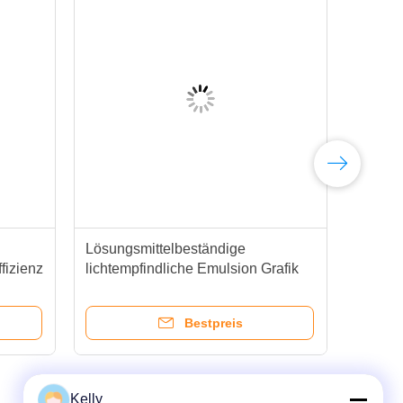
Lösungsmittelbeständige
Bla
fizienz
lichtempfindliche Emulsion Grafik
GPS
PSL SBQ Einkomponenten
Pho
Bestpreis
Kelly