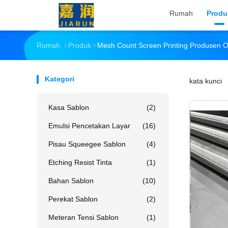
Rumah
Produ
Rumah
Produk
Mesh Count Screen Printing Produsen O
Kategori
kata kunci
「
Kasa Sablon
(2)
Emulsi Pencetakan Layar
(16)
Pisau Squeegee Sablon
(4)
Etching Resist Tinta
(1)
Bahan Sablon
(10)
Perekat Sablon
(2)
Meteran Tensi Sablon
(1)