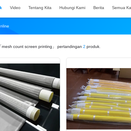
k
Video
Tentang Kita
Hubungi Kami
Berita
Semua Ka
nline
mesh count screen printing」
pertandingan
2
produk.