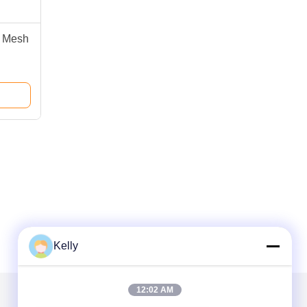
g Mesh
Kelly
12:02 AM