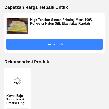
Dapatkan Harga Terbaik Untuk
Wisata
Kontrol
Hubungi
Berita
Pabrik
Kualitas
Kami
High Tension Screen Printing Mesh 100%
Polyester Nylon Silk Elastisitas Rendah
Terus
Semua
Chat
Kasus
Sekarang
Rekomendasi Produk
kasa sablon
Emulsi pencetakan layar
Pisau Squeegee Sablon
Etching Resist Tinta
Kawat Baja
Tahan Karat
Presisi Tinggi
Bahan Sablon
Jaring Sablon