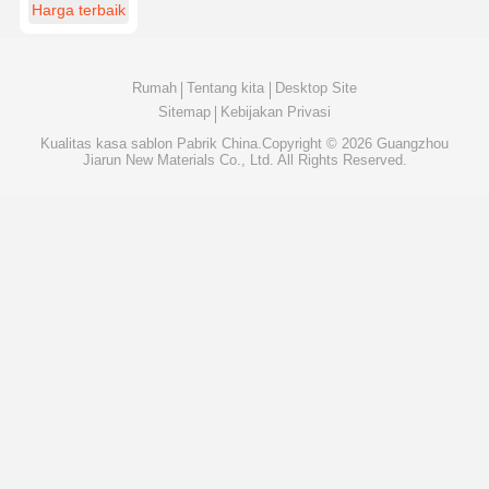
Tahan Lama
Harga terbaik
Tinggi
Perekat Sablon
Meteran Tensi Sablon
Rumah
Tentang kita
Desktop Site
Sitemap
Kebijakan Privasi
Kualitas
kasa sablon
Pabrik China.Copyright © 2026 Guangzhou
Jiarun New Materials Co., Ltd. All Rights Reserved.
11:13 PM
Good day, what product are you looking for?
is typing
Photo
Video Call
Audio Call