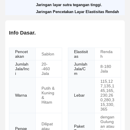
,
Jaringan layar sutra tegangan tinggi
Jaringan Pencetakan Layar Elastisitas Rendah
Info Dasar.
Pencet
Elastisit
Renda
Sablon
akan
as
h
Jumlah
20-
Jumlah
8-180
Jala/Inc
-460
Jala/C
Jala
i
Jala
m
115,12
7,135,1
Putih &
45,165,
Kuning
Warna
Lebar
230,26
&
0,280,3
Hitam
15,330,
365
dengan
Gulung
Dilipat
Paket
an atau
Penge
atau