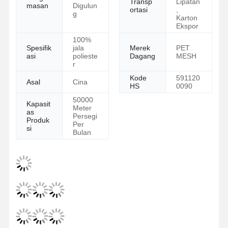
Transp
Lipatan
masan
Digulun
ortasi
,
g
Karton
Ekspor
100%
Spesifik
jala
Merek
PET
asi
polieste
Dagang
MESH
r
Kode
591120
Asal
Cina
HS
0090
50000
Kapasit
Meter
as
Persegi
Produk
Per
si
Bulan