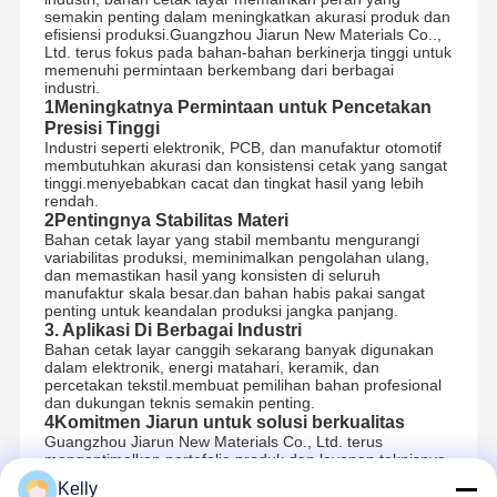
semakin penting dalam meningkatkan akurasi produk dan
efisiensi produksi.Guangzhou Jiarun New Materials Co..,
Ltd. terus fokus pada bahan-bahan berkinerja tinggi untuk
memenuhi permintaan berkembang dari berbagai
industri.
1Meningkatnya Permintaan untuk Pencetakan
Presisi Tinggi
Industri seperti elektronik, PCB, dan manufaktur otomotif
membutuhkan akurasi dan konsistensi cetak yang sangat
tinggi.menyebabkan cacat dan tingkat hasil yang lebih
rendah.
2Pentingnya Stabilitas Materi
Bahan cetak layar yang stabil membantu mengurangi
variabilitas produksi, meminimalkan pengolahan ulang,
dan memastikan hasil yang konsisten di seluruh
manufaktur skala besar.dan bahan habis pakai sangat
penting untuk keandalan produksi jangka panjang.
3. Aplikasi Di Berbagai Industri
Bahan cetak layar canggih sekarang banyak digunakan
dalam elektronik, energi matahari, keramik, dan
percetakan tekstil.membuat pemilihan bahan profesional
dan dukungan teknis semakin penting.
4Komitmen Jiarun untuk solusi berkualitas
Guangzhou Jiarun New Materials Co., Ltd. terus
mengoptimalkan portofolio produk dan layanan teknisnya,
membantu pelanggan meningkatkan akurasi pencetakan,
Kelly
efisiensi produksi,dan kualitas produk secara