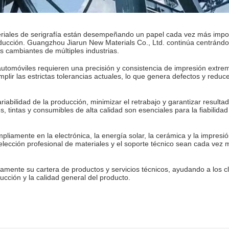
ateriales de serigrafía están desempeñando un papel cada vez más impo
producción. Guangzhou Jiarun New Materials Co., Ltd. continúa centránd
s cambiantes de múltiples industrias.
e automóviles requieren una precisión y consistencia de impresión ext
plir las estrictas tolerancias actuales, lo que genera defectos y reduce
riabilidad de la producción, minimizar el retrabajo y garantizar resulta
, tintas y consumibles de alta calidad son esenciales para la fiabilidad
liamente en la electrónica, la energía solar, la cerámica y la impresión
selección profesional de materiales y el soporte técnico sean cada vez 
mente su cartera de productos y servicios técnicos, ayudando a los cl
ducción y la calidad general del producto.