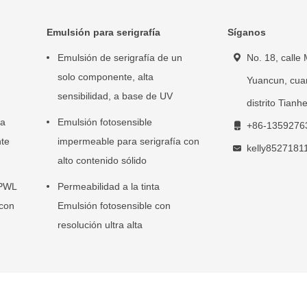
Emulsión para serigrafía
Síganos
Emulsión de serigrafía de un
No. 18, calle 
solo componente, alta
Yuancun, cuar
sensibilidad, a base de UV
distrito Tian
ja
Emulsión fotosensible
+86-1359276
nte
impermeable para serigrafía con
kelly852718
alto contenido sólido
 PWL
Permeabilidad a la tinta
 con
Emulsión fotosensible con
resolución ultra alta
 que imprime la malla Proveedor. © 2026 Guangzhou Jiarun New Materia