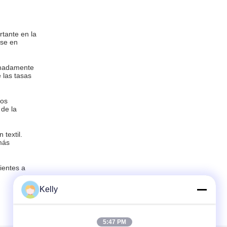
rtante en la
ose en
remadamente
 las tasas
dos
 de la
 textil.
más
ientes a
Kelly
5:47 PM