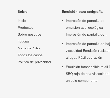
Sobre
Emulsión para serigrafía
Inicio
Impresión de pantalla de
Productos
emulsión azul ecológica
Sobre nosotros
Impresión de pantalla de
noticias
emulsión fotográfica
Impresión de pantalla de ba
Mapa del Sitio
viscosidad Emulsión resiste
Todos los casos
al agua Fácil operación
Política de privacidad
Emulsión fotosensible textil
SBQ roja de alta viscosidad
un solo componente
Porcelana Bueno Calidad Pantalla