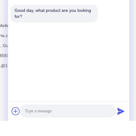
Good day, what product are you looking 
Envíenos un correo
for?
Meilin,
ta calle Heng,
he, Guangzhou
3593
11@163.com
Enviar
ls Co., Ltd. All Rights Reserved.