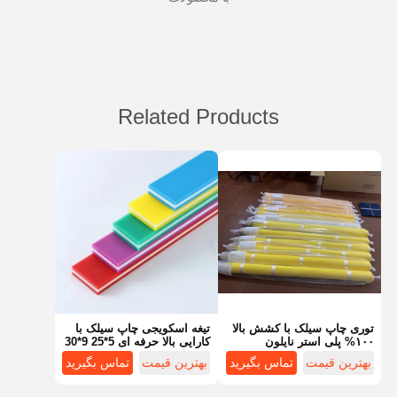
Related Products
توری چاپ سیلک با کشش بالا
تیغه اسکویجی چاپ سیلک با
۱۰۰% پلی استر نایلون
کارایی بالا حرفه ای 5*25 9*30
ابریشمی با کشش کم
9*50 SHA 65 70 75 80 85
بهترین قیمت
تماس بگیرید
بهترین قیمت
تماس بگیرید