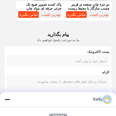
دو جزء چاپ صفحه ی قرمز
پاک کننده تصویر شبح تک
چسب سازگار با محیط زیست
جزئی حرفه ای مواد چاپ
صفحه
بهترین قیمت
تماس بگیرید
بهترین قیمت
تماس بگیرید
پیام بگذارید
ما به سرعت پاسخ خواهیم داد
پست الکترونیک
الزام
Kelly
خانه
محصولات
فیلم های
دربارهی ما
ادامه هید