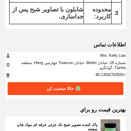
محدوده
شابلون با تصاویر شبح پس از
3
کاربرد:
جداسازی.
اطلاعات تماس
Mrs. Kelly Liao
شماره 18، خیابان Meilin، خیابان Yuancun چهارمین Heng، منطقه
Tianhe، گوانگژو
+86-13592763593
حالا صحبت کن
بهترين قيمت رو براي
پاک کننده تصویر شبح تک جزئی حرفه ای مواد چاپ
صفحه