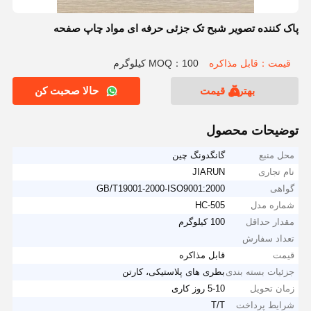
پاک کننده تصویر شبح تک جزئی حرفه ای مواد چاپ صفحه
قیمت：قابل مذاکره
MOQ：100 کیلوگرم
بهترین قیمت
حالا صحبت کن
توضیحات محصول
محل منبع
گانگدونگ چین
نام تجاری
JIARUN
گواهی
GB/T19001-2000-ISO9001:2000
شماره مدل
HC-505
مقدار حداقل
100 کیلوگرم
تعداد سفارش
قیمت
قابل مذاکره
جزئیات بسته بندی
بطری های پلاستیکی، کارتن
زمان تحویل
5-10 روز کاری
شرایط پرداخت
T/T