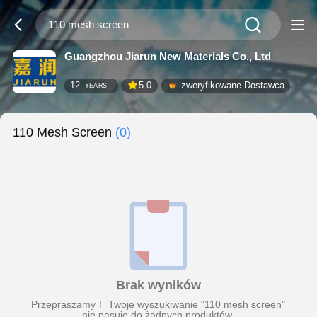
Guangzhou Jiarun New Materials Co., Ltd
12
5.0
zweryfikowane Dostawca
YEARS
110 Mesh Screen
(0)
Brak wyników
Przepraszamy！ Twoje wyszukiwanie "110 mesh screen"
nie pasuje do żadnych produktów.