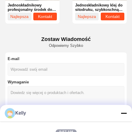
Jednoskładnikowy
Jednoskładnikowy klej do
profesjonalny środek do
sitodruku, szybkoschnący,
usuwania duchów z
mocny, do ram
Najlepsza
Kontakt
Najlepsza
Kontakt
sitodruku
metalowych
cena
cena
Zostaw Wiadomość
Odpowiemy Szybko
E-mail
Wymaganie
Kelly
Dom
Produkty
Filmy
O Nas
Kontyntynuj