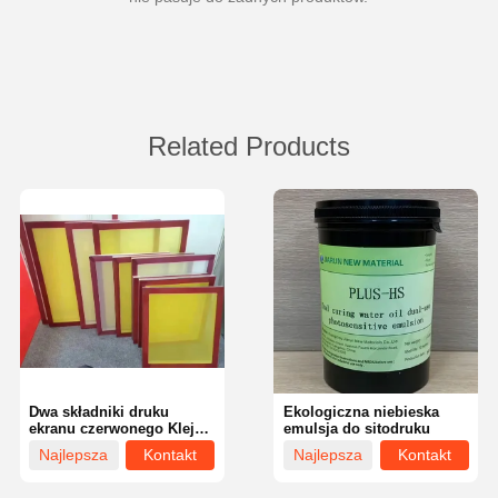
Related Products
Dwa składniki druku
Ekologiczna niebieska
ekranu czerwonego Klej
emulsja do sitodruku
przyjazny dla środowiska
Najlepsza
Kontakt
Najlepsza
Kontakt
cena
cena