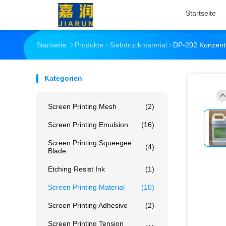
Startseite
Startseite
Produkte
Siebdruckmaterial
DP-202 Konzentri
Kategorien
Screen Printing Mesh
(2)
Screen Printing Emulsion
(16)
Screen Printing Squeegee
(4)
Blade
Etching Resist Ink
(1)
Screen Printing Material
(10)
Screen Printing Adhesive
(2)
Screen Printing Tension