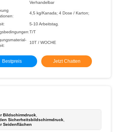
Verhandelbar
kung
4,5 kg/Kanada; 4 Dose / Karton;
tionen:
it:
5-10 Arbeitstag.
gsbedingungen:
T/T
gungsmaterial-
10T / WOCHE
it:
Bestpreis
Jetzt Chatten
ür Bildschirmdruck
,
 den Sicherheitsbildschirmdruck
,
ür Seidenflächen