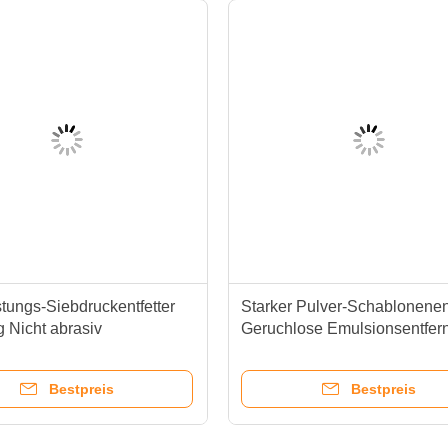
tungs-Siebdruckentfetter
Starker Pulver-Schablonenen
ig Nicht abrasiv
Geruchlose Emulsionsentfern
Pulver
Bestpreis
Bestpreis