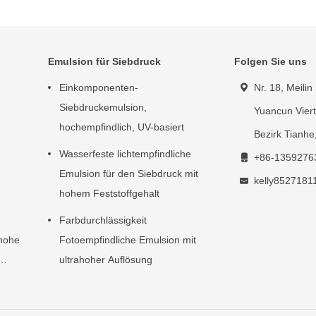
Emulsion für Siebdruck
Folgen Sie uns
Einkomponenten-
Nr. 18, Meilin 
Siebdruckemulsion,
Yuancun Vier
hochempfindlich, UV-basiert
Bezirk Tianh
Wasserfeste lichtempfindliche
+86-1359276
Emulsion für den Siebdruck mit
kelly852718
hohem Feststoffgehalt
Farbdurchlässigkeit
 hohe
Fotoempfindliche Emulsion mit
ultrahoher Auflösung