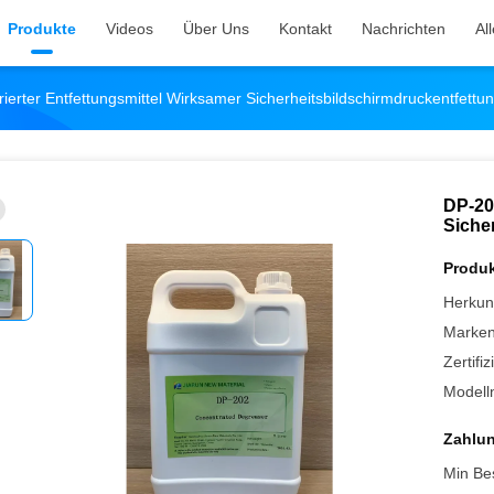
Produkte
Videos
Über Uns
Kontakt
Nachrichten
Al
erter Entfettungsmittel Wirksamer Sicherheitsbildschirmdruckentfettun
DP-20
Siche
Produk
Herkunf
Marke
Zertifi
Modell
Zahlu
Min Be