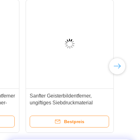
tferner
Sanfter Geisterbildentferner,
Was
er-
ungiftiges Siebdruckmaterial
Emu
ver
Sie
Bestpreis