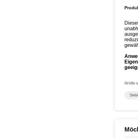
Produ
Dieser
unabh
ausgez
reduz
gewähr
Anwe
Eigen
geeig
Größe u
Sieb
Möch