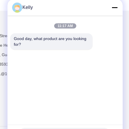
Kelly
Mailen Sie uns
11:17 AM
Street,
Good day, what product are you looking 
for?
te Heng Road,
e, Guangzhou
3593
11@163.com
Schicken