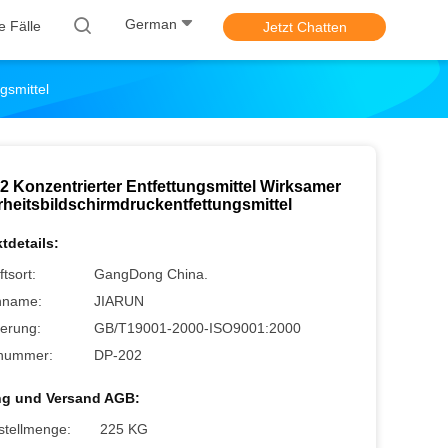
German
le Fälle
Jetzt Chatten
gsmittel
2 Konzentrierter Entfettungsmittel Wirksamer
rheitsbildschirmdruckentfettungsmittel
tdetails:
tsort:
GangDong China.
nname:
JIARUN
zierung:
GB/T19001-2000-ISO9001:2000
nummer:
DP-202
ng und Versand AGB:
stellmenge:
225 KG