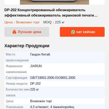
DP-202 Концентрированный обезжириватель
эффективный обезжириватель экрановой печати
безопасности
Цена：Возможен торг
MOQ：225 кг
Лучшая цена
чат сейчас
Характер Продукции
Место
Гандон Китай.
происхождения
Фирменное
JIARUN
наименование
Сертификация
GB/T19001-2000-ISO9001:2000
Номер модели
DP-202
Количество мин
225 кг
заказа
Цена
Возможен торг
Упаковывая
4,5 кг/может; 4 банки/коробка;