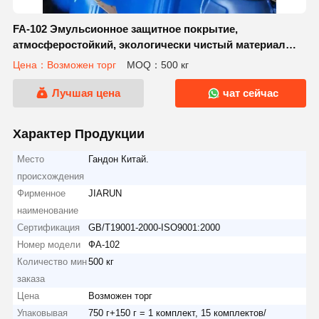
FA-102 Эмульсионное защитное покрытие,
атмосферостойкий, экологически чистый материал
для трафаретной печати
Цена：Возможен торг
MOQ：500 кг
Лучшая цена
чат сейчас
Характер Продукции
Место
Гандон Китай.
происхождения
Фирменное
JIARUN
наименование
Сертификация
GB/T19001-2000-ISO9001:2000
Номер модели
ФА-102
Количество мин
500 кг
заказа
Цена
Возможен торг
Упаковывая
750 г+150 г = 1 комплект, 15 комплектов/