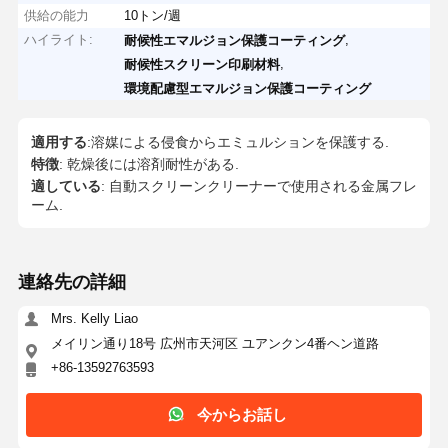
供給の能力
10トン/週
ハイライト:
,
耐候性エマルジョン保護コーティング
,
耐候性スクリーン印刷材料
環境配慮型エマルジョン保護コーティング
適用する
:溶媒による侵食からエミュルションを保護する.
特徴
: 乾燥後には溶剤耐性がある.
適している
: 自動スクリーンクリーナーで使用される金属フレ
ーム.
連絡先の詳細
Mrs. Kelly Liao
メイリン通り18号 広州市天河区 ユアンクン4番ヘン道路
+86-13592763593
今からお話し