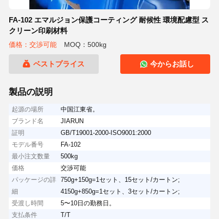
FA-102 エマルジョン保護コーティング 耐候性 環境配慮型 ス
クリーン印刷材料
価格：交渉可能
MOQ：500kg
ベストプライス
今からお話し
製品の説明
起源の場所
中国江東省。
ブランド名
JIARUN
証明
GB/T19001-2000-ISO9001:2000
モデル番号
FA-102
最小注文数量
500kg
価格
交渉可能
パッケージの詳
750g+150g=1セット、15セット/カートン;
細
4150g+850g=1セット、3セット/カートン;
受渡し時間
5〜10日の勤務日。
支払条件
T/T