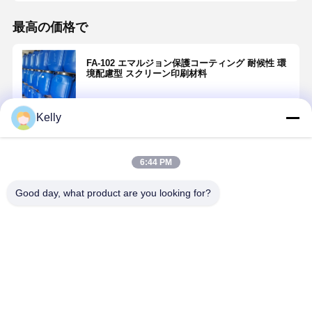
最高の価格で
FA-102 エマルジョン保護コーティング 耐候性 環
境配慮型 スクリーン印刷材料
Kelly
続行
6:44 PM
推薦されたプロダクト
Good day, what product are you looking for?
単一部品のゴ
温かいゴース
強力な粉末 ス
高性能スク
ーストイメー
ト画像除去剤
テンシル除去
ーンプリン
ジリムーバー
無毒なスクリ
無臭エミュル
脱脂 汎用性
プロのスクリ
ーンプリント
ション除去粉
きのない