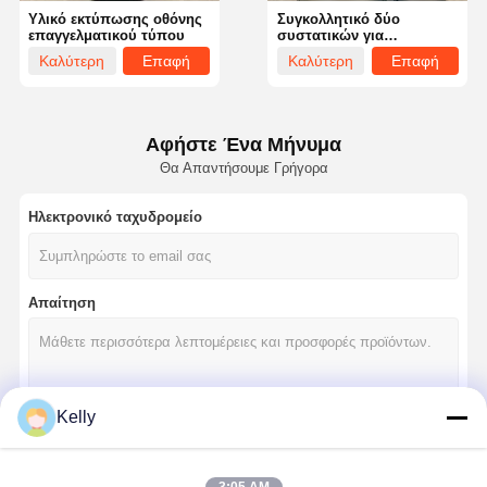
Υλικό εκτύπωσης οθόνης
Συγκολλητικό δύο
επαγγελματικού τύπου
συστατικών για
μεταξοτυπία, φιλικό προς
Καλύτερη
Επαφή
Καλύτερη
Επαφή
το περιβάλλον, κόκκινο
τιμή
τιμή
Αφήστε Ένα Μήνυμα
Θα Απαντήσουμε Γρήγορα
Ηλεκτρονικό ταχυδρομείο
Απαίτηση
Kelly
Αρχική
Προϊόντα
Βίντεο
Σχετικά Με
Σελίδα
Εμάς
Να συνεχίσει