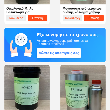
Οικολογικό Μπλε
Μονόσυσκεπτό εκτύπωση
Γαλάκτωμα για
οθόνης κόλλημα γρήγορη
Μεταξοτυπία
ξήρανση ισχυρό για
Καλύτερη
Επαφή
Καλύτερη
Επαφή
μεταλλικά πλαίσια
τιμή
τιμή
Εξοικονομήστε το χρόνο σας
Ας επικοινωνήσουμε μαζί σας με τα
καλύτερα προϊόντα.
Δώστε τις απαιτήσεις σας