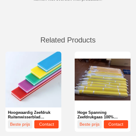
Related Products
Hoogwaardig Zeefdruk
Hoge Spanning
Ruitenwisserblad
Zeefdrukgaas 100%
Professioneel 5*25 9*30
Polyester Nylon Zijde
Beste prijs
Contact
Beste prijs
Contact
9*50 SHA 65 70 75 80 85
Lage Elasticiteit