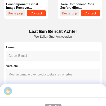
Eéncomponent Ghost
Twee Component Rode
Image Remover
Zeefdruklijm
Professionele
Milieuvriendelijk
Beste prijs
Contact
Beste prijs
Contact
schermdrukmateriaal
Laat Een Bericht Achter
We Zullen Snel Antwoorden
E-mail
Vereiste
Thuis
Producten
Videos
Over Ons
Doorgaan