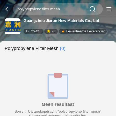
Guangzhou Jiarun New Materials Co., Ltd
12
5.0
Geverifieerde Leverancier
YEARS
Polypropylene Filter Mesh
(0)
Geen resultaat
Sorry！ Uw zoekopdracht "polypropylene filter mesh"
komen niet overeen met producten.