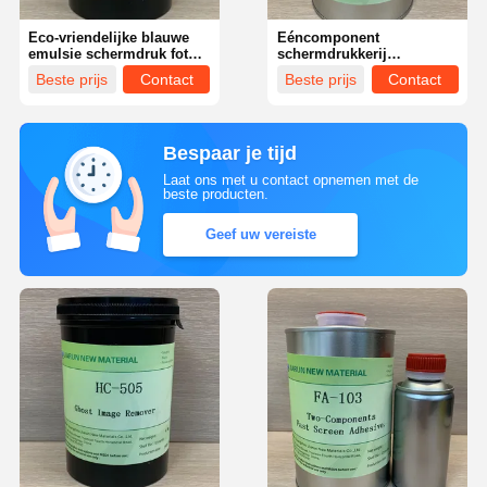
Eco-vriendelijke blauwe
Eéncomponent
emulsie schermdruk foto
schermdrukkerij
emulsie verf
Kleefmiddel snel
Beste prijs
Contact
Beste prijs
Contact
droogend Sterk voor
metalen frames
Bespaar je tijd
Laat ons met u contact opnemen met de
beste producten.
Geef uw vereiste