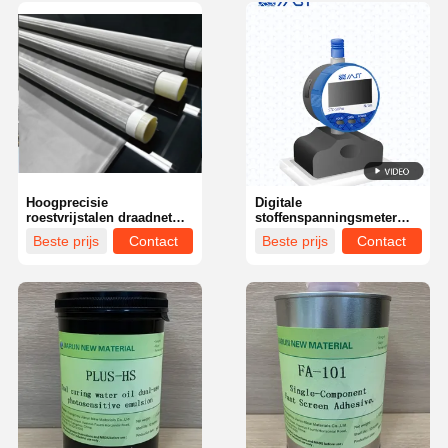
Hoogprecisie
Digitale
roestvrijstalen draadnet
stoffenspanningsmeter
Hoog duurzaamheid
Intelligente geavanceerde
Beste prijs
Contact
Beste prijs
Contact
schermdruknet
schermdrukspanningsmeter