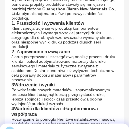
ponieważ projekty produktów stawały się mniejsze i
bardziej złożone.
Guangzhou Jiarun New Materials Co.,
Ltd.
optymalizacji materiałów i poprawy stabilności
produkcji.
1. Przeszłość i wyzwania klientów
Klient specjalizuje się w produkcji komponentów
elektronicznych i wymaga wysokiej precyzji druku
seryjnego dla drobnych wzorów.częste wymiany ekranu,
oraz niespójne wyniki druku podczas długich serii
produkcji.
2. Zapewnione rozwiązanie
Jiarun przeprowadził szczegółową analizę procesu druku
klienta i polecił zoptymalizowane materiały do druku
serwisowego i materiały zużyteczne związane z
szablonami.Dostarczono również wytyczne techniczne w
celu poprawy doboru materiałów i parametrów
stosowania.
3Wdrożenie i wyniki
Po wdrożeniu nowych materiałów i zoptymalizowanym
procesie klient osiągnął lepszą przejrzystość druku,
lepszą spójność i skrócił czas przestojów.a ogólna
wydajność produkcji wzrosła.
4Wartość dla klientów i długoterminowa
współpraca
Rozwiązanie to pomogło klientowi ustabilizować masową
produkcję, spełniając jednocześnie wyższe standardy
jakości.Ta udana współpraca stworzyła podstawy