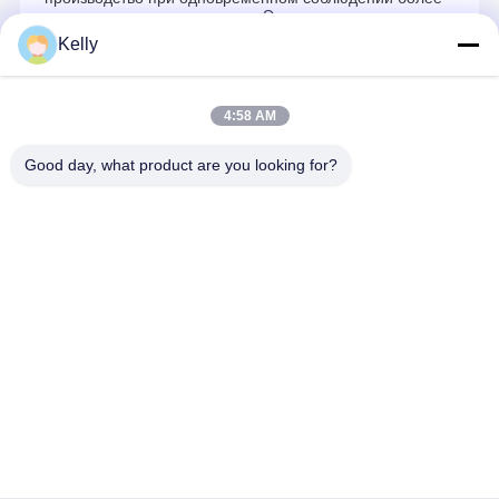
высоких стандартов качества.Это успешное
сотрудничество заложило основу для долгосрочного
Kelly
сотрудничества и дальнейшей оптимизации процессов.
4:58 AM
Recommended Products
Good day, what product are you looking for?
Лучшая цена
Лучшая цена
Лучшая цена
Лучшая це
Главная страница
Карта сайта
Desktop Site
Карта сайта
Политика конфиденциальности