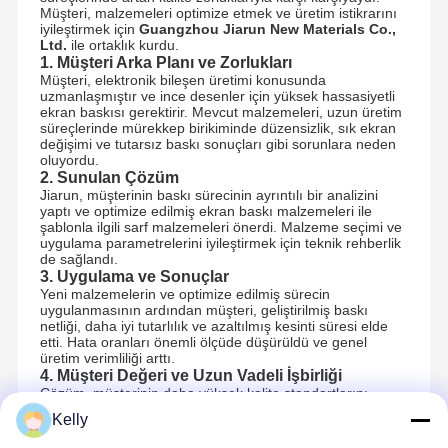
Müşteri, malzemeleri optimize etmek ve üretim istikrarını
iyileştirmek için
Guangzhou Jiarun New Materials Co.,
Ltd.
ile ortaklık kurdu.
1. Müşteri Arka Planı ve Zorlukları
Müşteri, elektronik bileşen üretimi konusunda
uzmanlaşmıştır ve ince desenler için yüksek hassasiyetli
ekran baskısı gerektirir. Mevcut malzemeleri, uzun üretim
süreçlerinde mürekkep birikiminde düzensizlik, sık ekran
değişimi ve tutarsız baskı sonuçları gibi sorunlara neden
oluyordu.
2. Sunulan Çözüm
Jiarun, müşterinin baskı sürecinin ayrıntılı bir analizini
yaptı ve optimize edilmiş ekran baskı malzemeleri ile
şablonla ilgili sarf malzemeleri önerdi. Malzeme seçimi ve
uygulama parametrelerini iyileştirmek için teknik rehberlik
de sağlandı.
3. Uygulama ve Sonuçlar
Yeni malzemelerin ve optimize edilmiş sürecin
uygulanmasının ardından müşteri, geliştirilmiş baskı
netliği, daha iyi tutarlılık ve azaltılmış kesinti süresi elde
etti. Hata oranları önemli ölçüde düşürüldü ve genel
üretim verimliliği arttı.
4. Müşteri Değeri ve Uzun Vadeli İşbirliği
Çözüm, müşterinin daha yüksek kalite standartlarını
karşılarken seri üretimi stabilize etmesine yardımcı oldu.
Kelly
Bu başarılı işbirliği, uzun vadeli işbirliği ve daha fazla
süreç optimizasyonu için temel oluşturdu.