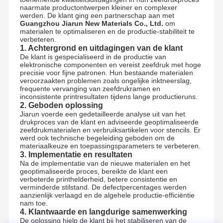
naarmate productontwerpen kleiner en complexer
werden. De klant ging een partnerschap aan met
Guangzhou Jiarun New Materials Co., Ltd.
om
materialen te optimaliseren en de productie-stabiliteit te
verbeteren.
1. Achtergrond en uitdagingen van de klant
De klant is gespecialiseerd in de productie van
elektronische componenten en vereist zeefdruk met hoge
precisie voor fijne patronen. Hun bestaande materialen
veroorzaakten problemen zoals ongelijke inktneerslag,
frequente vervanging van zeefdrukramen en
inconsistente printresultaten tijdens lange productieruns.
2. Geboden oplossing
Jiarun voerde een gedetailleerde analyse uit van het
drukproces van de klant en adviseerde geoptimaliseerde
zeefdrukmaterialen en verbruiksartikelen voor stencils. Er
werd ook technische begeleiding geboden om de
materiaalkeuze en toepassingsparameters te verbeteren.
3. Implementatie en resultaten
Na de implementatie van de nieuwe materialen en het
geoptimaliseerde proces, bereikte de klant een
verbeterde printhelderheid, betere consistentie en
verminderde stilstand. De defectpercentages werden
aanzienlijk verlaagd en de algehele productie-efficiëntie
nam toe.
4. Klantwaarde en langdurige samenwerking
De oplossing hielp de klant bij het stabiliseren van de